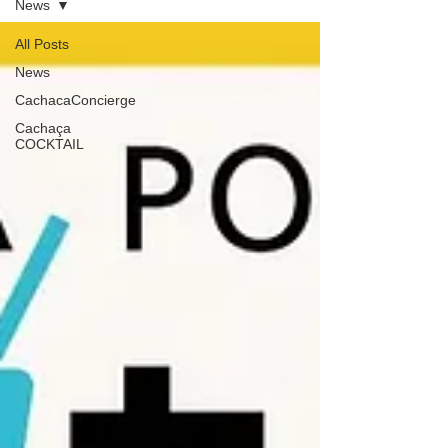
News
All Posts
News
CachacaConcierge
Cachaça
COCKTAIL