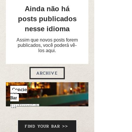
Ainda não há
posts publicados
nesse idioma
Assim que novos posts forem
publicados, você poderá vê-
los aqui.
ARCHIVE
C
oncie
rge
Bar
カシャッサコンシェルジュのい
るお店
FIND YOUR BAR >>