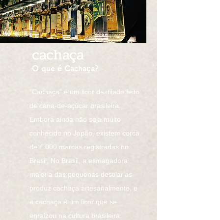
cachaça
O que é Cachaça?
"Cachaça" é um licor destilado feito
de cana-de-açúcar brasileira.
Embora ainda não seja muito
conhecido no Japão, existem cerca
de 4.000 marcas registradas no
Brasil. No Brasil, a esmagadora
maioria das pequenas destilarias
produz cachaça artesanalmente, e
a cachaça é um licor que se
enraizou na cultura brasileira.