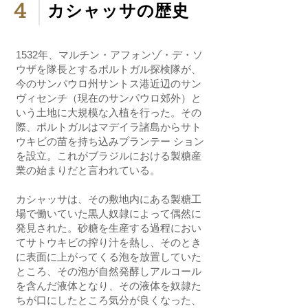
4
カシャッサの歴史
1532年、マルチン・アフォンゾ・デ・ソ
ウザを隊長とするポルトガル探検隊が、
今のサンパウロ州サントス港近辺のサン
ヴィセンチ（現在のサンパウロ郊外）と
いう土地に大規模な入植を行った。その
際、ポルトガルはマデイラ諸島からサト
ウキビの苗を持ち込みプランテー ション
を設立。これがブラジルにおける製糖産
業の始まりだと言われている。
カシャッサは、その敷地内にある製糖工
場で働いていた黒人奴隷によって偶然に
発見された。砂糖を生産する過程におい
てサトウキビの搾り汁を熱し、そのとき
に表面に上がってくる泡を放置していた
ところ、その泡が自然発酵しアルコール
を含んだ液体となり、その液体を奴隷た
ちが口にしたところ気分が良くなった、