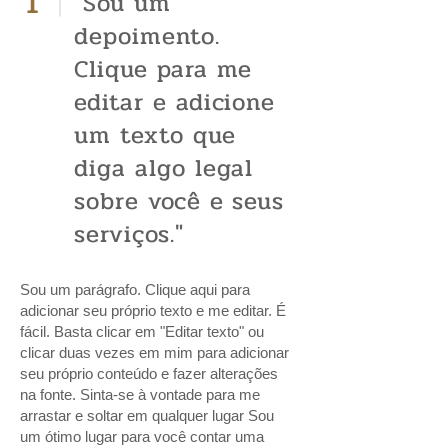
1
"Sou um
depoimento.
Clique para me
editar e adicione
um texto que
diga algo legal
sobre você e seus
serviços."
Sou um parágrafo. Clique aqui para
adicionar seu próprio texto e me editar. É
fácil. Basta clicar em "Editar texto" ou
clicar duas vezes em mim para adicionar
seu próprio conteúdo e fazer alterações
na fonte. Sinta-se à vontade para me
arrastar e soltar em qualquer lugar Sou
um ótimo lugar para você contar uma