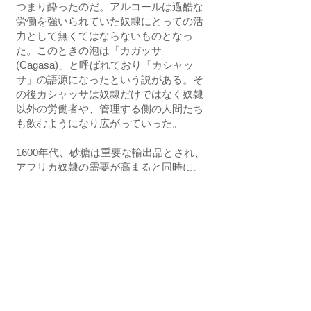
つまり酔ったのだ。アルコールは過酷な
労働を強いられていた奴隷にとっての活
力として無くてはならないものとなっ
た。このときの泡は「カガッサ
(Cagasa)」と呼ばれており「カシャッ
サ」の語源になったという説がある。そ
の後カシャッサは奴隷だけではなく奴隷
以外の労働者や、管理する側の人間たち
も飲むようになり広がっていった。
1600年代、砂糖は重要な輸出品とされ、
アフリカ奴隷の需要が高まると同時に、
カシャッサの生産量も増えていく。この
ころからブラジルのノルデスチ（北東
部）にオランダが入植しさらに質が高い
蒸留機が持ち込まれ、カシャッサの品質
と需要が更に伸びていった。
1789年、ブラジル国内でポルトガルに対
して独立運動が起きた。結果的に独立運
動は失敗に終わるが、この時に掲げられ