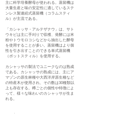
主に科学培養酵母が使われる。蒸留機は
大量生産と味の安定性に適しているステ
ンレス製連続式蒸留機（コラムスティ
ル）が主流である。
「カシャッサ・アルテザナウ」は、サト
ウキビは主に手刈りで収穫、発酵には米
粉やトウモロコシなどから抽出した酵母
を使用することが多い。蒸留機はより個
性を引き出すことのできる単式蒸留機
（ポットスティル）を使用する。
カシャッサの製法でユニークなのは熟成
である。カシャッサの熟成には、主にア
マゾンの原生林種や大西洋岸原生種など
の特産木が使用され、その数は30種類以
上も存在する。樽ごとの個性や特徴によ
って、様々な味わいのカシャッサが生ま
れる。