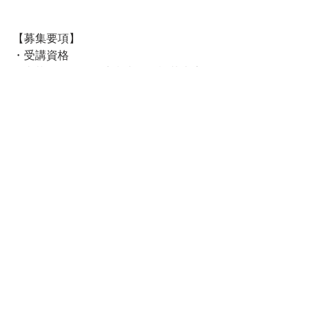
【募集要項】
・受講資格 
   本募集要項及び注意事項の記載内容
全てに承諾頂いた方で、満20歳以上の
方。  
・受講料 33,000円（税込）※修了試験
料を含みます。  
・修了規定 全２回の講義に出席いただ
き修了試験に合格していただくこと。  
・お支払いについて 
   お申込み確認後、お振込み口座をメ
ールにてご連絡します。 
   振込手数料はお申込者様のご負担と
させていただきます。ご了承下さい。  
【お問い合わせ】 