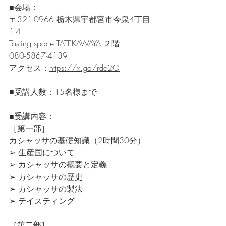
■会場：
〒321-0966 栃木県宇都宮市今泉4丁目
1-4 
Tasting space TATEKAWAYA ２階 
080-5867-4139 
アクセス：
https://x.gd/rde2O
■受講人数：15名様まで
■受講内容：
［第一部］
カシャッサの基礎知識（2時間30分）
➢ 生産国について
➢ カシャッサの概要と定義
➢ カシャッサの歴史
➢ カシャッサの製法
➢ テイスティング
［第二部］