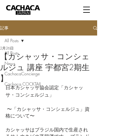
記事
All Posts
2月26日
All Posts
【カシャッサ・コンシェ
News
ルジュ 講座 宇都宮2期生
CachacaConcierge
】
Cachaça COCKTAIL
日本カシャッサ協会認定「カシャッ
サ・コンシェルジュ」
 〜「カシャッサ・コンシェルジュ」資
格について〜
カシャッサはブラジル国内で生産され