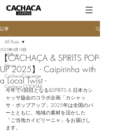
記事
All Posts
2025年4月18日
All Posts
【CACHAÇA & SPIRITS POP-
News
UP 2025】- Caipirinha with
CachacaConcierge
a Local Twist -
Cachaça COCKTAIL
今年で4回目となる&SPIRITS & 日本カシ
ャッサ協会のコラボ企画「カシャッ
サ・ポップアップ」2025年は全国のバ
ーとともに、地域の素材を活かした
「ご当地カイピリーニャ」をお届けし
ます。