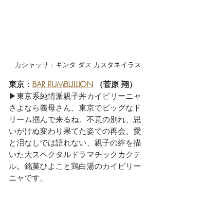
カシャッサ：キンタ ダス カスタネイラス
東京：
BAR RUMBULLION
 （菅原 翔） 
▶東京系純情派親子丼カイピリーニャ
さよなら義母さん、東京でビッグなド
リーム掴んで来るね。不意の別れ、思
いがけぬ変わり果てた姿での再会。愛
と泪なしでは語れない、親子の絆を描
いた大スペクタルドラマチックカクテ
ル。銘菓ひよこと鶏白湯のカイピリー
ニャです。