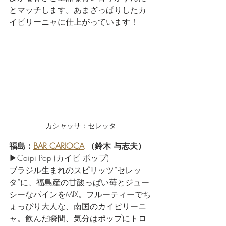
とマッチします。あまざっぱりしたカ
イピリーニャに仕上がっています！
カシャッサ：セレッタ
福島：
BAR CARIOCA
 （鈴木 与志夫）
▶Caipi Pop (カイピ ポップ)
ブラジル生まれのスピリッツ“セレッ
タ”に、福島産の甘酸っぱい苺とジュー
シーなパインをMIX。フルーティーでち
ょっぴり大人な、南国のカイピリーニ
ャ。飲んだ瞬間、気分はポップにトロ