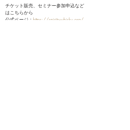
チケット販売、セミナー参加申込など
はこちらから
公式ページ：
https://spirits-whisky.org/
皆さま、福島でお会いしましょう！
カシャッサ
カシャーサ
ブラジル
福島
ラム酒
News
コメント
コメントを追加…