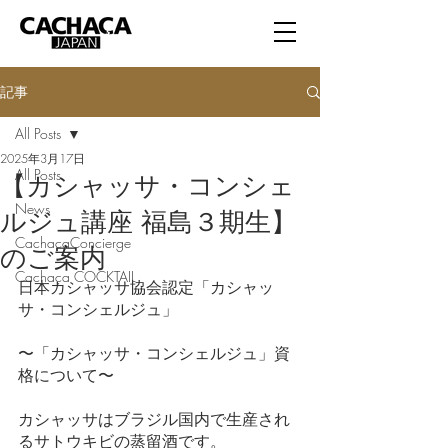
記事
All Posts
2025年3月17日
All Posts
【カシャッサ・コンシェ
News
ルジュ講座 福島３期生】
CachacaConcierge
のご案内
Cachaça COCKTAIL
日本カシャッサ協会認定「カシャッ
サ・コンシェルジュ」
〜「カシャッサ・コンシェルジュ」資
格について〜
カシャッサはブラジル国内で生産され
るサトウキビの蒸留酒です。