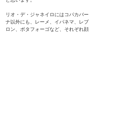
リオ・デ・ジャネイロにはコパカバー
ナ以外にも、レーメ、イパネマ、レブ
ロン、ボタフォーゴなど、それぞれ顔
が違う魅力的なビーチが数多くありま
す。
そんな訳で、近々リオのビーチ情報も
アップしますね。
News
コメント