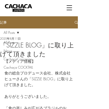
記事
All Posts
2020年8月11日
All Posts
「SIZZLE BLOG」に取り上
News
げて頂きました
CachacaConcierge
【メディア情報】
Cachaça COCKTAIL
食の総合プロデュース会社、株式会社
ヒューさんの「SIZZLE BLOG」に取り上
げて頂きました。
ありがとうございました。
「食の楽しみが広がるブラジルのお