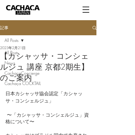
記事
All Posts
2023年2月21日
All Posts
【カシャッサ・コンシェ
News
ルジュ 講座 京都2期生】
CachacaConcierge
のご案内
Cachaça COCKTAIL
日本カシャッサ協会認定「カシャッ
サ・コンシェルジュ」
 〜「カシャッサ・コンシェルジュ」資
格について〜