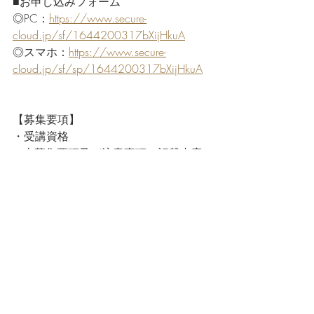
■お申し込みフォーム
◎PC：
https://www.secure-
cloud.jp/sf/1644200317bXijHkuA
◎スマホ：
https://www.secure-
cloud.jp/sf/sp/1644200317bXijHkuA
【募集要項】
・受講資格 
   本募集要項及び注意事項の記載内容
全てに承諾頂いた方で、満20歳以上の
方。  
・受講料 30,000円（税込）※修了試験
料を含みます。  
・修了規定 全２回の講義に出席いただ
き修了試験に合格していただくこと。  
・お支払いについて 
   お申込み確認後、お振込み口座をメ
ールにてご連絡します。 