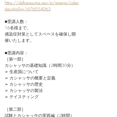
https://sblkarasuma.resv.jp/reserve/calen
dar.php?x=1676954063
■受講人数： 
16名様まで。 
感染症対策としてスペースを確保し開
催いたします。  
■受講内容：
［第一部］
カシャッサの基礎知識（2時間30分）
➢ 生産国について
➢ カシャッサの概要と定義
➢ カシャッサの歴史
➢ カシャッサの製法
➢ テイスティング
［第二部］
試験とカシャッサの実践編（2時間）