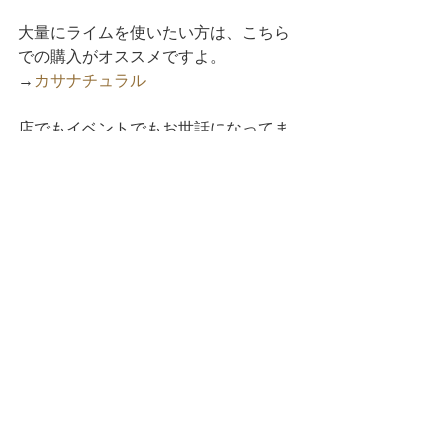
大量にライムを使いたい方は、こちら
での購入がオススメですよ。
→
カサナチュラル
店でもイベントでもお世話になってま
す。
ブラジルはフルーツ大国、様々なバリ
エーションのフルーツカイピリーニャ
が楽しめます。
News
コメント