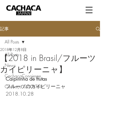
記事
All Posts
2018年12月8日
All Posts
【2018 in Brasil/フルーツ
News
カイピリーニャ】
CachacaConcierge
Caipirinha de frutas
フルーツのカイピリーニャ
Cachaça COCKTAIL
2018.10.28