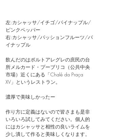
左:カシャッサ/イチゴ/パイナップル/
ピンクペッパー
右:カシャッサ/パッションフルーツ/パ
イナップル
飲んだのはポルトアレグレの庶民の台
所メルカード・プーブリコ（公共中央
市場）近くにある「Chalé da Praça 
XV」というレストラン。
濃厚で美味しかったー
作り方に定義はないので皆さまも是非
いろいろ試してみてください。個人的
にはカシャッサと相性の良いライムを
少し潰して作ると美味しくなります。