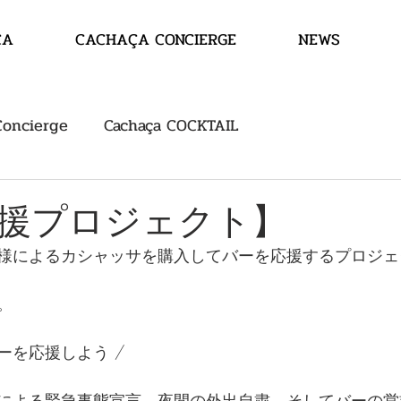
ÇA
CACHAÇA CONCIERGE
NEWS
Concierge
Cachaça COCKTAIL
援プロジェクト】
様によるカシャッサを購入してバーを応援するプロジェ
。
ーを応援しよう /
による緊急事態宣言、夜間の外出自粛、そしてバーの営