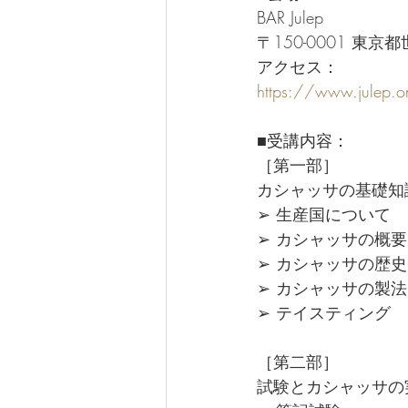
BAR Julep
〒150-0001 東京都
アクセス：
https://www.julep.on
■受講内容：
［第一部］
カシャッサの基礎知
➢ 生産国について
➢ カシャッサの概
➢ カシャッサの歴史
➢ カシャッサの製法
➢ テイスティング
［第二部］
試験とカシャッサの