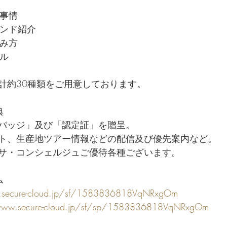
サ事情
ランド紹介
しみ方
テル
計約30種類をご用意しております。
典
バッジ」及び「認定証」を贈呈。
ト、生産地ツアー情報などの配信及び優先案内など。
サ・コンシェルジュご優待各種ございます。
ム
.secure-cloud.jp/sf/1583836818VqNRxgOm
www.secure-cloud.jp/sf/sp/1583836818VqNRxgOm