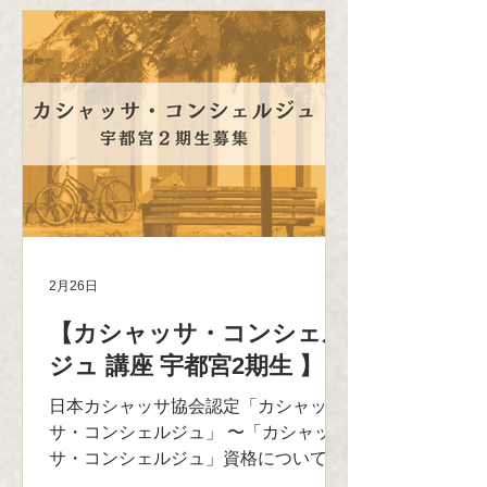
れるお酒へと成長してきています。 本
講座はカシャッサの基礎知識を学び、
カシャッサの世界を知り、カシャッサ
をより身近に感じさせられる「コンシ
ェルジュ/水先案内人」を目指すための
ものです。 ■日程とお申し込み： ▶︎第
1クール ◎第１部：2026年7月25日
（土）13:00～15:30 ◎第２部：2026
年7月26日（日）13:00～15:30 ■お申
し込みフォーム https://www.secure-
cloud.jp/sf/1647162471gtymaJad ■会
2月26日
場： BAR Julep 〒150-0001 東京都世
【カシャッサ・コンシェル
田谷区池尻2-34-16 1F アクセス
https://www.julep.online/infonation ■受
ジュ 講座 宇都宮2期生 】
講人数： 各クール7名様まで。 ■受講
日本カシャッサ協会認定「カシャッ
内容： ［第一部］ カシャッサの基礎
サ・コンシェルジュ」 〜「カシャッ
知識（2時間30分）
サ・コンシェルジュ」資格について〜
カシャッサはブラジル国内で生産され