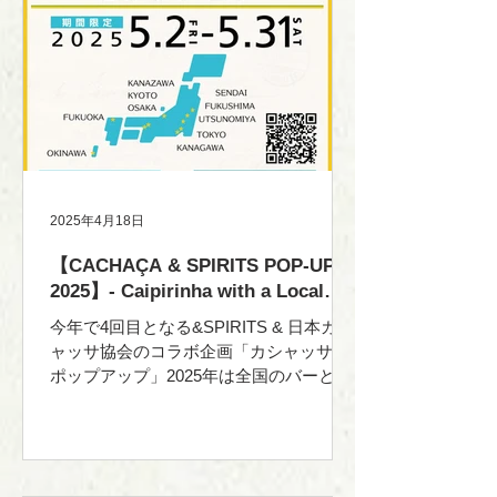
サの基礎知識（2時間30分）
2025年4月18日
【CACHAÇA & SPIRITS POP-UP
2025】- Caipirinha with a Local
Twist -
今年で4回目となる&SPIRITS & 日本カシ
ャッサ協会のコラボ企画「カシャッサ・
ポップアップ」2025年は全国のバーとと
もに、地域の素材を活かした「ご当地カ
イピリーニャ」をお届けします。 ■開催
期間：2025年5月2日（祝）〜 5月31日
（土） ■メイン会場：中目黒...