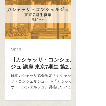
カシャッサの世界を知り、カシャッサ
をより身近に感じさせられる「コンシ
ェルジュ/水先案内人」を目指すための
ものです。 ■日程とお申し込み： ◎第
１部：2026年8月22日（土）13:00～
15:30 ◎第２部：2026年8月23日
（日）13:00～15:30 ▶︎お申し込みフォ
ーム URL：https://www.secure-
cloud.jp/sf/1688355596wnJYshBp ■会
4月15日
場： 酒商金右衛門 Agave Spirits
【カシャッサ・コンシェル
Gallery 〒460-0011 愛知県名古屋市中
区大須3-42-14 ギャラリー2F Tel 052-
ジュ 講座 東京7期生 第2ク
211-8410 https://kinemon.jp/ ■受講人
ール】
日本カシャッサ協会認定「カシャッ
数：10名様まで ■受講内容： ［第一
サ・コンシェルジュ」 〜「カシャッ
部］ カシャッサの基礎知識
サ・コンシェルジュ」資格について〜
カシャッサはブラジル国内で生産され
るサトウキビの蒸留酒です。 ブランド
数は4000を超え、近年世界的に親しま