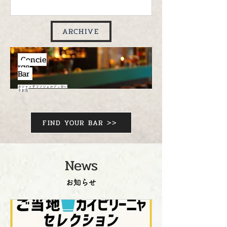
るサトウキビの蒸留酒です。 ブランド
数は4000を超え、近年世界的に親しま
ARCHIVE
れるお酒へと成長してきています。 本
講座はカシャッサの基礎知識を学び、
C
oncie
カシャッサの世界を知り、カシャッサ
rge
Bar
をより身近に感じさせられる「コンシ
ェルジュ/水先案内人」を目指すための
カシャッサコンシェルジュのい
るお店
ものです。 ■日程とお申し込み： ◎第
１部：2026年6月20日（土）13:00～
15:30 ◎第２部：2026年6月21日
FIND YOUR BAR >>
（日）13:00～15:30 ▶︎お申し込みフォ
ーム URL： https://www.secure-
cloud.jp/sf/1688012003xVLFakRL ■会
News
場： 〒321-0966 栃木県宇都宮市今泉4
丁目1-4 Tasting space TATEKAWAYA
お知らせ
２階 080-5867-4139 アクセス：
https://x.gd/rde2O ■受講人数：15名様
まで ■受講内容： ［第一部］ カシャッ