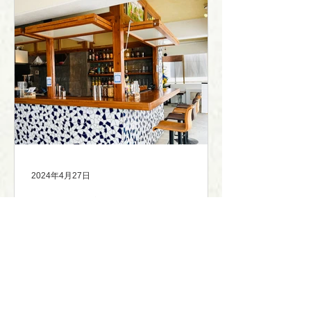
2024年4月27日
沖縄・那覇市にカイピリーニャを楽
しめるバーがOPEN
Mojito＆Caipirinha STAND BAR 沖縄・那
覇市にラム酒とカシャッサを堪能する新
感覚のスタンドバー「Mojito & Caipirinha
STAND BAR」をオープンしました。 当
バーは、開放的な空間でリラックスしな