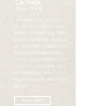
Cachaça
カシャッサとは
「Cachaça(カシャッサ/カシャー
サ)」は、ブラジル産のサトウキビ
を原料にした蒸留酒である。日本で
はまだまだ地名度の低い酒ではある
が、ブラジル国内では登録されてい
るだけでも約4000銘柄存在する。
ブラジルでは小さな蒸留所がハンド
メイドでカシャッサを生産いるとこ
ろが圧倒的に多く、まさにカシャッ
サはブラジルの文化に根付いてきた
酒である。
MORE INFO